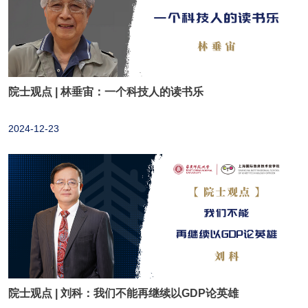
职业岗位,能够开拓新型就业方问,或实现工作岗位和职涯转型发
项目（专项班）。
更多>>
展。在终身职涯发展中能够藉由修读本微专业的机缘,成为未来的
首席智能官或首席创新官。
院士观点 | 林垂宙：一个科技人的读书乐
2024-12-23
院士观点 | 刘科：我们不能再继续以GDP论英雄