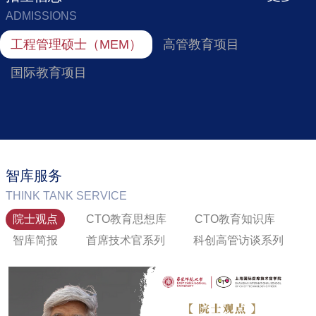
ADMISSIONS
工程管理硕士（MEM）
高管教育项目
国际教育项目
面向社会在职人员！华东师大亚欧商学院“AI+商
中国华东师范大学-以色列海法大学电子信息（信息技
智库服务
学”微...
术创新）- MBA（CTO）双学位硕士项目
THINK TANK SERVICE
院士观点
CTO教育思想库
CTO教育知识库
2025-07-19
2021-10-22
智库简报
首席技术官系列
科创高管访谈系列
面向新人工智能时代,强化学生(学员) AI技术能力应用,核心商业素
依托华东师范大学软件工程学科与海法大学技术创新管理学科，
养培养、思维训练和创新实践能力提升,实现兼具技术能力与商业
设立中以合作电子信息-MBA（创新CTO）项目，培养软件领域的
创新力的复合型人才培养目标。学生(学员)结合自身的专业背景或
技术与管理的复合型人才，特设电子信息技术创新方向专业硕士