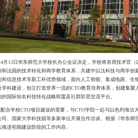
年
4
月
13
日华东师范大学校长办公会议决定，学校将首席技术官（
列和法国的技术转化和商学教育体系，共建中以法科技与商学创
能和信息技术等新工科优势领域，面向人工智能、集成电路、生
及学科建设，创立打造世界一流的
CTO
教育培养体系，创建集聚
能的国际知名科技转化战略联盟及社群阶层交流平台。
院配合学校
CTO
项目建设的需要，与
CTO
学院一起与以色列海法
公司、国家大学科技园等多家单位开展合作洽谈。根据《华东师
实推进初期建设阶段的工作内容。