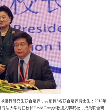
领域进行研究生联合培养，共招募
6
名联合培养博士生；
2018
年
月海法大学前任校长
David Faraggi
教授入职我校，成为联合研