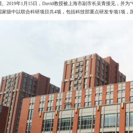
授。
2019
年
1
月
15
日，
David
教授被上海市副市长吴青接见，并为“
国家级中以联合科研项目共
4
项，包括科技部重点研发专项
1
项，