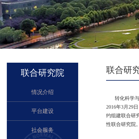
联合研
联合研究院
情况介绍
转化科学与
2016
年
3
月
29
日
平台建设
约组建联合研
性联合研究院
社会服务