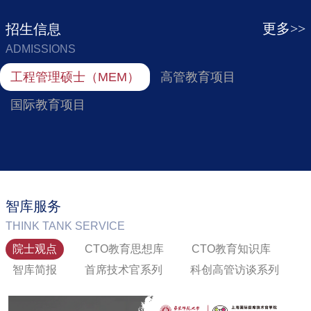
更多>>
招生信息
ADMISSIONS
工程管理硕士（MEM）
高管教育项目
国际教育项目
面向社会在职人员！华东师大亚欧商学院“AI+商
中国华东师范大学-以色列海法大学电子信息（信息技
智库服务
学”微...
术创新）- MBA（CTO）双学位硕士项目
THINK TANK SERVICE
院士观点
CTO教育思想库
CTO教育知识库
2025-07-19
2021-10-22
智库简报
首席技术官系列
科创高管访谈系列
面向新人工智能时代,强化学生(学员) AI技术能力应用,核心商业素
依托华东师范大学软件工程学科与海法大学技术创新管理学科，