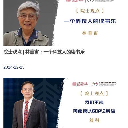
养培养、思维训练和创新实践能力提升,实现兼具技术能力与商业
设立中以合作电子信息-MBA（创新CTO）项目，培养软件领域的
创新力的复合型人才培养目标。学生(学员)结合自身的专业背景或
技术与管理的复合型人才，特设电子信息技术创新方向专业硕士
职业岗位,能够开拓新型就业方问,或实现工作岗位和职涯转型发
项目（专项班）。
更多>>
展。在终身职涯发展中能够藉由修读本微专业的机缘,成为未来的
首席智能官或首席创新官。
院士观点 | 林垂宙：一个科技人的读书乐
2024-12-23