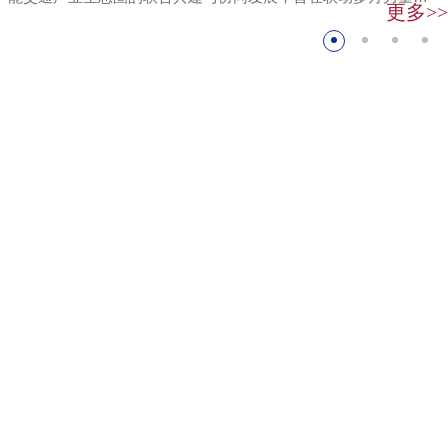
更多>>
深化...
联系方式
学院地址：
上海市普陀区中山北路3663号
华东师范大学教育发展大楼(南楼)4层，邮编 200062
科技商学 | 何佳讯教授主持结项的国家自然科学基金面上项目
大零号湾办公地址：
绩效评估获评“...
上海市闵行区谈家塘路155号
紫竹国际教育园区A1号楼，邮编 200241
2024-03-26
电话：86-021-61911352
百
近日，国家自然科学基金委员会管理科学部公布了结题项目绩效
入
评估结果，何佳讯教授主持的国家自然科学基金项目“品牌与国家
快速链接