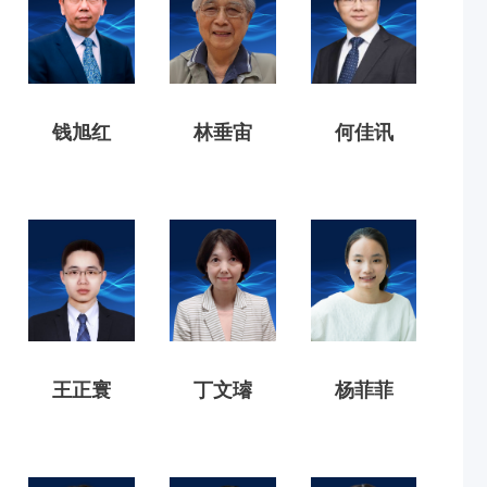
钱旭红
林垂宙
何佳讯
王正寰
丁文璿
杨菲菲