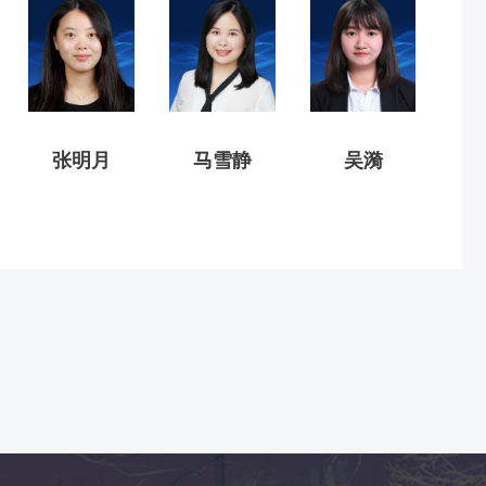
张明月
马雪静
吴漪