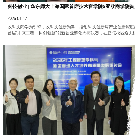
科技创业 | 华东师大上海国际首席技术官学院x亚欧商学院
2026-04-17
以科技商学为引擎，以科技创新为翼，推动科技创新与产业创新深度融
首届“未来工程・科创领航”创新创业孵化大赛决赛，在普陀校区逸夫
践，旨在通过创新创业教育，培养具备技术洞察力与商业领导力的未
最终这8支优质创业团队脱颖而出，站上了我们的决赛舞台。他们的
旅数字生态等前沿赛道，以“8分钟路演+8分钟答辩”展开巅峰对决，