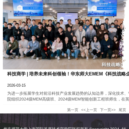
科技商学 | 培养未来科创领袖！华东师大EMEM《科技战略企
2026-03-15
为进一步拓展学生对前沿科技产业发展趋势的认知边界，深化技术、
院组织2024级MEM高级班、2024级MEM智能创新工程班师生
聘实践教授何京翔博士的带领下，走进前沿科技企业，近距离感知科
第一页
<<上一页
下一页>>
尾页
战略企业家研修课程-第2期》。
华东师范大学上海国际首席技术官学院版权所有 ©copyright 2024. All